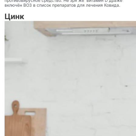
противовирусное средство. Не зря же витамин D драже
включён ВОЗ в список препаратов для лечения Ковида.
Цинк