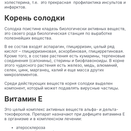
холестерина, т.е. это прекрасная профилактика инсультов и
инфарктов.
Корень солодки
Солодка поистине кладезь биологически активных веществ,
это своего рода биологическая станция по выработке
полезнейших вещества.
В ее состав входят аспарагин, глицирризин, целый ряд
кислот – глицирризиновая, аскорбиновая, глицирретиновая.
Кроме того, в составе растения есть кумарины, терпеновые
соединения (сапонины), стерины и биофлавоноиды. В корне
этого чудесного растения есть железо, медь, алюминий,
селен, цинк, марганец, калий и еще масса других
микроэлементов.
Среди действующих веществ корня солодки выделен
компонент, который может подавлять вирусные частицы.
Витамин Е
Это целый комплекс активных веществ альфа- и дельта-
токоферолов. Препарат назначают при дефиците витамина Е
в организме и в комплексном лечении:
атеросклероза