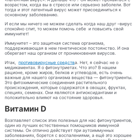
возрастом, когда вы в стрессе или серьезно заболели. Вот
тогда и этот латентный вирус может присоединиться к
основному заболеванию.
И если мы ничего не можем сделать когда наш друг –вирус
спокойно спит, то можем помочь себе и повысить свой
иммунитет!
Иммунитет – это защитная система организма,
поддерживающая в нем генетическое постоянство. И она
оберегает наш организм от проникновения вирусов.
Итак,
противовирусные средств
а. Нет, я сейчас не о
медикаментах. Я о фитонутриетах. Что это? В нашем
рационе, кроме жиров, белков и углеводов, есть очень
важные для нашего организма вещества — фитонутриенты.
Это фитохимические соединения растительного
происхождения, которые содержатся в овощах, фруктах,
специях, семенах. Они являются антиоксидантами и
положительно влияют на состояние здоровья.
Витамин D
Возглавляет список этих полезных для нас фитонутриентов,
один из лучших естественных помощников иммунной
системы. Он отлично действует при аутоиммунных
заболеваниях, борется с воспалениями, а ещё это хорошее