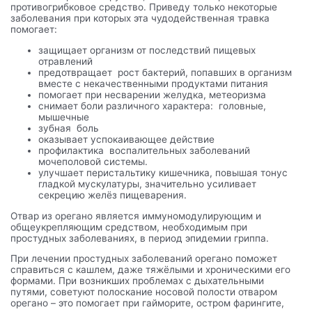
противогрибковое средство. Приведу только некоторые
заболевания при которых эта чудодейственная травка
помогает:
защищает организм от последствий пищевых
отравлений
предотвращает рост бактерий, попавших в организм
вместе с некачественными продуктами питания
помогает при несварении желудка, метеоризма
снимает боли различного характера: головные,
мышечные
зубная боль
оказывает успокаивающее действие
профилактика воспалительных заболеваний
мочеполовой системы.
улучшает перистальтику кишечника, повышая тонус
гладкой мускулатуры, значительно усиливает
секрецию желёз пищеварения.
Отвар из орегано является иммуномодулирующим и
общеукрепляющим средством, необходимым при
простудных заболеваниях, в период эпидемии гриппа.
При лечении простудных заболеваний орегано поможет
справиться с кашлем, даже тяжёлыми и хроническими его
формами. При возникших проблемах с дыхательными
путями, советуют полоскание носовой полости отваром
орегано – это помогает при гайморите, остром фарингите,