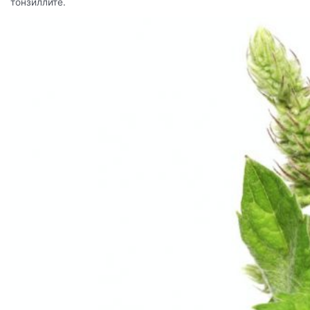
тонзиллите.