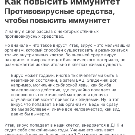
Как повысить иммунитет
Противовирусные средства,
чтобы повысить иммунитет
И начну я свой рассказ о некоторых отличных
противовирусных средствах.
Но вначале – что такое вирус? Итак, вирус – это мельчайший
организм, который способен существовать и размножаться
только внутри живых клеток. Во внешней среде вирус
находится в микрочастицах биологического материала, но
размножается исключительно в клетках живых существ.
Вирус может годами, иногда тысячелетиями быть в
неактивной состоянии, а затем БАЦ! Эпидемия! Вот,
например, могильник сибирской язвы, как бомба
замедленного действия, где случайно попадает на
поверхность генетический материал и цепочка
случайностей может привести к эпидемии. Ну, а тот
вирус что попадает в наш организм? Ведь не сразу
же мы заболеваем, иначе все человечество, как вид
давно бы вымерли.
Итак, вирус попадает в наши клетки, внедряется в ДНК и
сидит себе спакойненько годы. Ученые его называют
«латентный вирус». А дальше что ? Он может проявиться с