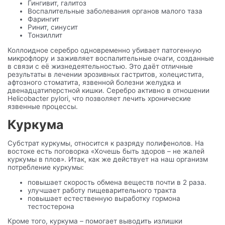
Гингивит, галитоз
Воспалительные заболевания органов малого таза
Фарингит
Ринит, синусит
Тонзиллит
Коллоидное серебро одновременно убивает патогенную
микрофлору и заживляет воспалительные очаги, созданные
в связи с её жизнедеятельностью. Это даёт отличные
результаты в лечении эрозивных гастритов, холецистита,
афтозного стоматита, язвенной болезни желудка и
двенадцатиперстной кишки. Серебро активно в отношении
Helicobacter pylori, что позволяет лечить хронические
язвенные процессы.
Куркума
Субстрат куркумы, относится к разряду полифенолов. На
востоке есть поговорка «Хочешь быть здоров – не жалей
куркумы в плов». Итак, как же действует на наш организм
потребление куркумы:
повышает скорость обмена веществ почти в 2 раза.
улучшает работу пищеварительного тракта
повышает естественную выработку гормона
тестостерона
Кроме того, куркума – помогает выводить излишки