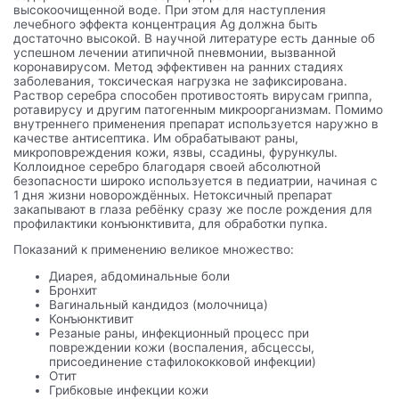
высокоочищенной воде. При этом для наступления
лечебного эффекта концентрация Ag должна быть
достаточно высокой. В научной литературе есть данные об
успешном лечении атипичной пневмонии, вызванной
коронавирусом. Метод эффективен на ранних стадиях
заболевания, токсическая нагрузка не зафиксирована.
Раствор серебра способен противостоять вирусам гриппа,
ротавирусу и другим патогенным микроорганизмам. Помимо
внутреннего применения препарат используется наружно в
качестве антисептика. Им обрабатывают раны,
микроповреждения кожи, язвы, ссадины, фурункулы.
Коллоидное серебро благодаря своей абсолютной
безопасности широко используется в педиатрии, начиная с
1 дня жизни новорождённых. Нетоксичный препарат
закапывают в глаза ребёнку сразу же после рождения для
профилактики конъюнктивита, для обработки пупка.
Показаний к применению великое множество:
Диарея, абдоминальные боли
Бронхит
Вагинальный кандидоз (молочница)
Конъюнктивит
Резаные раны, инфекционный процесс при
повреждении кожи (воспаления, абсцессы,
присоединение стафилококковой инфекции)
Отит
Грибковые инфекции кожи