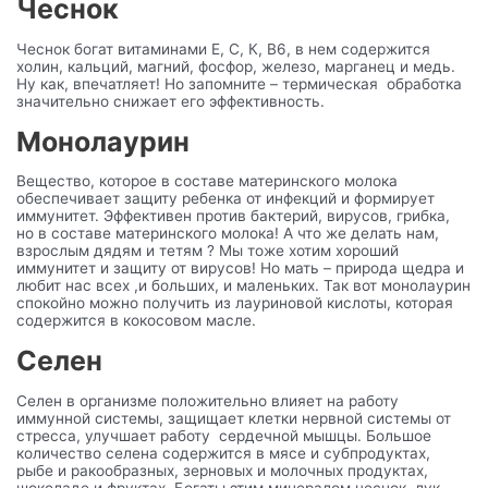
Чеснок
Чеснок богат витаминами E, С, К, B6, в нем содержится
холин, кальций, магний, фосфор, железо, марганец и медь.
Ну как, впечатляет! Но запомните – термическая обработка
значительно снижает его эффективность.
Монолаурин
Вещество, которое в составе материнского молока
обеспечивает защиту ребенка от инфекций и формирует
иммунитет. Эффективен против бактерий, вирусов, грибка,
но в составе материнского молока! А что же делать нам,
взрослым дядям и тетям ? Мы тоже хотим хороший
иммунитет и защиту от вирусов! Но мать – природа щедра и
любит нас всех ,и больших, и маленьких. Так вот монолаурин
спокойно можно получить из лауриновой кислоты, которая
содержится в кокосовом масле.
Селен
Селен в организме положительно влияет на работу
иммунной системы, защищает клетки нервной системы от
стресса, улучшает работу сердечной мышцы. Большое
количество селена содержится в мясе и субпродуктах,
рыбе и ракообразных, зерновых и молочных продуктах,
шоколаде и фруктах. Богаты этим минералом чеснок, лук,