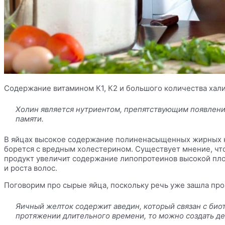
Содержание витамином К1, К2 и большого
количества хал
Холин является
нутриентом
, препятствующим появлени
памяти.
В яйцах высокое содержание полиненасыщенных жирных к
борется с вредным холестерином. Существует мнение, что
продукт увеличит содержание липопротеинов высокой плот
и
роста волос
.
Поговорим про сырые яйца, поскольку речь уже зашла пр
Яичный желток содержит
аведин
, который связан с би
протяжении длительного времени, то можно создать деф