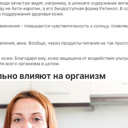
люди зачастую видят, например, в шпинате содержание вита
иду не
бета-каротин
, а его
биодоступная
форма Ретинол. В с
 поддержания здоровья кожи.
менения – повышается чувствительность к солнцу, появляю
аления, акне. Вообще, через продукты питания не так прост
 кожи. Благодаря ему, кожа защищена от воздействия ульт
ля всего организма в целом.
ьно влияют на организм