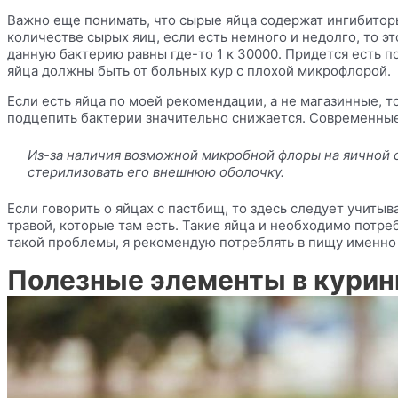
Важно еще понимать, что сырые яйца содержат ингибиторы
количестве сырых яиц, если есть немного и недолго, то э
данную бактерию равны где-то 1 к 30000. Придется есть п
яйца должны быть от больных кур с плохой микрофлорой.
Если есть яйца по моей рекомендации, а не магазинные, то
подцепить бактерии значительно снижается. Современные
Из-за наличия возможной микробной флоры на яичной ск
стерилизовать его внешнюю оболочку.
Если говорить о яйцах с пастбищ, то здесь следует учитыв
травой, которые там есть. Такие яйца и необходимо потреб
такой проблемы, я рекомендую потреблять в пищу именно
Полезные элементы в курин