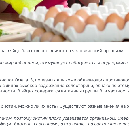
ина
в яйце благотворно влияют на человеческий организм.
ю жирной печени, стимулирует работу мозга и поддерживае
ислот Омега-3, полезных для кожи обладающих противово
 в яйцах высокое содержание холестерина, однако по этому
ности. В яйцах содержатся витамины группы В, в частности
о
биотин
. Можно ли их есть? Существуют разные мнения на э
отином, поэтому
биотин
плохо усваивается организмом. Следо
ицит биотина в организме, а это влияет на состояние волос