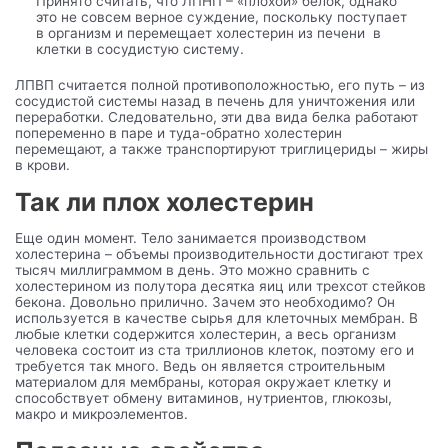
Принято считать, что ЛПНП – «плохой» белок, однако
это не совсем верное суждение, поскольку поступает
в организм и перемещает холестерин из печени в
клетки в сосудистую систему.
ЛПВП считается полной противоположностью, его путь – из
сосудистой системы назад в печень для уничтожения или
переработки. Следовательно, эти два вида белка работают
попеременно в паре и туда-обратно холестерин
перемещают, а также транспортируют триглицериды – жиры
в крови.
Так ли плох холестерин
Еще один момент. Тело занимается производством
холестерина – объемы производительности достигают трех
тысяч миллиграммом в день. Это можно сравнить с
холестерином из полутора десятка яиц или трехсот стейков
бекона. Довольно прилично. Зачем это необходимо? Он
используется в качестве сырья для клеточных мембран. В
любые клетки содержится холестерин, а весь организм
человека состоит из ста триллионов клеток, поэтому его и
требуется так много. Ведь он является строительным
материалом для мембраны, которая окружает клетку и
способствует обмену витаминов, нутриентов, глюкозы,
макро и микроэлементов.