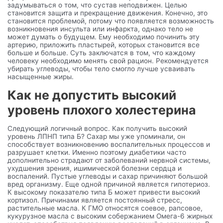
задумываться о том, что сустав неподвижен. Целью
становится защита и прекращение движения. Конечно, это
становится проблемой, потому что появляется возможность
возникновения инсульта или инфаркта, однако тело не
может думать о будущем. Ему необходимо починить эту
артерию, приложить пластырей, которых становится все
больше и больше. Суть заключатся в том, что каждому
человеку необходимо менять свой рацион. Рекомендуется
убирать углеводы, чтобы тело смогло лучше усваивать
насыщенные жиры.
Как не допустить высокий
уровень плохого холестерина
Следующий логичный вопрос. Как получить высокий
уровень ЛПНП типа Б? Сахар мы уже упоминали, он
способствует возникновению воспалительных процессов и
разрушает клетки. Именно поэтому диабетики часто
дополнительно страдают от заболеваний нервной системы,
ухудшения зрения, ишимической болезни сердца и
воспалений. Пустые углеводы и сахар причиняют большой
вред организму. Еще одной причиной является гипотериоз.
К высокому показателю типа Б может привести высокий
кортизол. Причинами является постоянный стресс,
растительные масла. К ГМО относятся соевое, рапсовое,
кукурузное масла с высоким собержанием Омега-6 жирных