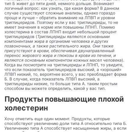
тип Б живет до пяти дней, немного дольше. Возникает
логичный вопрос: как узнать, где какая форма? В данном
случае существуют сложные анализы, однако гораздо
проще и лучше – обратить внимание на ЛПВП и уровни
триглицеридов. Поэтому если у вас триглицериды, то не
имеет значения в норме или повышены ЛПНП. Помимо
холестерина в состав ЛПНП входит небольшой процент
триглицеридов (
Триглицериды являются основными
компонентами жира в организме человека и других
позвоночных, а также растительного жира. Они также
присутствуют в крови, обеспечивая двунаправленный
перенос жирового жира и глюкозы в крови из печени, и
являются основным компонентом кожных масел человека
).
Когда вы посмотрите на триглицериды и ЛПНП, то увидите,
что если показатель триглицеридов высокий, а «хороший»
ЛПВП низкий, то, вероятнее всего, у вас преобладает форма
Б. В случае, когда показатель ЛПВП высокий, а
триглицериды низкие, то больше типа А. таким простым
способом вы можете определить, какой у вас тип.
Продукты повышающие плохой
холестерин
Хочу отметить еще один момент. Продукты, которые
способствуют увеличению доли типа А относительно типа Б.
Увеличению типа А способствует насыщенные жиры, а если