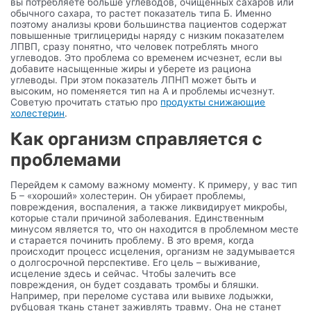
вы потребляете больше углеводов, очищенных сахаров или
обычного сахара, то растет показатель типа Б. Именно
поэтому анализы крови большинства пациентов содержат
повышенные триглицериды наряду с низким показателем
ЛПВП, сразу понятно, что человек потреблять много
углеводов. Это проблема со временем исчезнет, если вы
добавите насыщенные жиры и уберете из рациона
углеводы. При этом показатель ЛПНП может быть и
высоким, но поменяется тип на А и проблемы исчезнут.
Советую прочитать статью про
продукты снижающие
холестерин
.
Как организм справляется с
проблемами
Перейдем к самому важному моменту. К примеру, у вас тип
Б – «хороший» холестерин. Он убирает проблемы,
повреждения, воспаления, а также ликвидирует микробы,
которые стали причиной заболевания. Единственным
минусом является то, что он находится в проблемном месте
и старается починить проблему. В это время, когда
происходит процесс исцеления, организм не задумывается
о долгосрочной перспективе. Его цель – выживание,
исцеление здесь и сейчас. Чтобы залечить все
повреждения, он будет создавать тромбы и бляшки.
Например, при переломе сустава или вывихе лодыжки,
рубцовая ткань станет заживлять травму. Она не станет