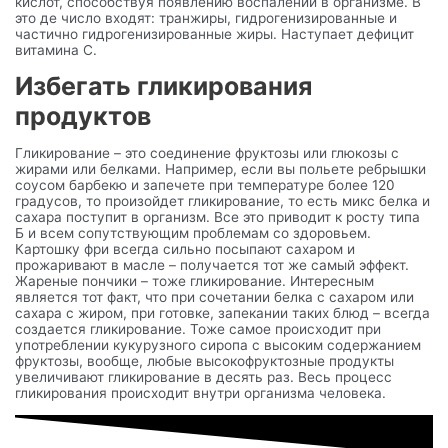
кислот, способствуя появлению воспалений в организме. В
это де число входят: транжиры, гидрогенизированные и
частично гидрогенизированные жиры. Наступает дефицит
витамина С.
Избегать гликирования
продуктов
Гликирование – это соединение фруктозы или глюкозы с
жирами или белками. Например, если вы польете ребрышки
соусом барбекю и запечете при температуре более 120
градусов, то произойдет гликирование, то есть микс белка и
сахара поступит в организм. Все это приводит к росту типа
Б и всем сопутствующим проблемам со здоровьем.
Картошку фри всегда сильно посыпают сахаром и
прожаривают в масле – получается тот же самый эффект.
Жареные пончики – тоже гликирование. Интересным
является тот факт, что при сочетании белка с сахаром или
сахара с жиром, при готовке, запекании таких блюд – всегда
создается гликирование. Тоже самое происходит при
употреблении кукурузного сиропа с высоким содержанием
фруктозы, вообще, любые высокофруктозные продукты
увеличивают гликирование в десять раз. Весь процесс
гликирования происходит внутри организма человека.