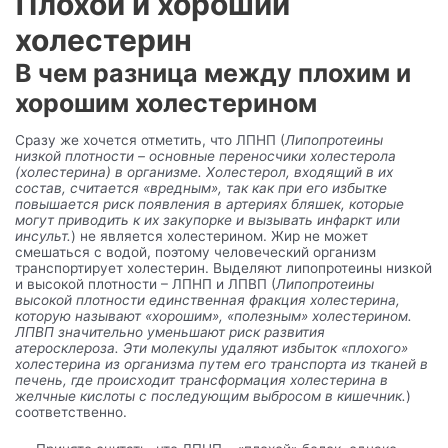
Плохой и хороший
холестерин
В чем разница между плохим и
хорошим холестерином
Сразу же хочется отметить, что ЛПНП (
Липопротеины
низкой плотности – основные переносчики холестерола
(холестерина) в организме. Холестерол, входящий в их
состав, считается «вредным», так как при его избытке
повышается риск появления в артериях бляшек, которые
могут приводить к их закупорке и вызывать инфаркт или
инсульт.
) не является холестерином. Жир не может
смешаться с водой, поэтому человеческий организм
транспортирует холестерин. Выделяют липопротеины низкой
и высокой плотности – ЛПНП и ЛПВП (
Липопротеины
высокой плотности единственная фракция холестерина,
которую называют «хорошим», «полезным» холестерином.
ЛПВП значительно уменьшают риск развития
атеросклероза. Эти молекулы удаляют избыток «плохого»
холестерина из организма путем его транспорта из тканей в
печень, где происходит трансформация холестерина в
желчные кислоты с последующим выбросом в кишечник.
)
соответственно.