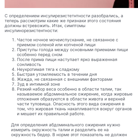
С определением инсулирезистетнтности разобрались, а
теперь рассмотрим какие же признаки этого состояния
должны встревожить. Итак, симптомы
инсулинорезистентности:
Частое ночное мочеиспускание, не связанное с
приемом соленой или копченой пищи
Приступы голода между основными приемами пищи
особенно перед сном
После прима пищи наступает ярко выраженная
сонливость
Неукротимая тяга к сладкому
Быстрая утомляемость в течении дня
Жажда, не связанная с внешними факторами
Зуд в интимной зоне
Резкий набор веса особенно в области талии, так
называемое абдоминальное ожирение, когда жировые
отложения образуются в области живота и верхней
части туловища. Опасность этого вида ожирения в
том, что жировая ткань накапливается вокруг органов
и мешает их правильной работе.
Для определения абдоминального ожирения нужно
измерить окружность талии и разделить ее на
окружность бедер. В норме этот показатель не должен