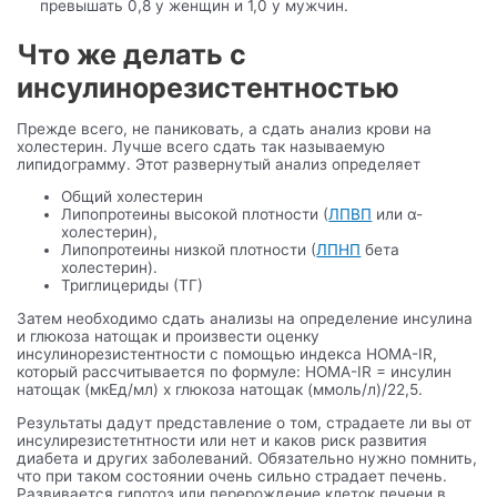
превышать 0,8 у женщин и 1,0 у мужчин.
Что же делать с
инсулинорезистентностью
Прежде всего, не паниковать, а сдать анализ крови на
холестерин. Лучше всего сдать так называемую
липидограмму. Этот развернутый анализ определяет
Общий холестерин
Липопротеины высокой плотности (
ЛПВП
или α-
холестерин),
Липопротеины низкой плотности (
ЛПНП
бета
холестерин).
Триглицериды (ТГ)
Затем необходимо сдать анализы на определение инсулина
и глюкоза натощак и произвести оценку
инсулинорезистентности с помощью индекса HOMA-IR,
который рассчитывается по формуле: HOMA-IR = инсулин
натощак (мкЕд/мл) x глюкоза натощак (ммоль/л)/22,5.
Результаты дадут представление о том, страдаете ли вы от
инсулирезистетнтности или нет и каков риск развития
диабета и других заболеваний. Обязательно нужно помнить,
что при таком состоянии очень сильно страдает печень.
Развивается гипотоз или перерождение клеток печени в